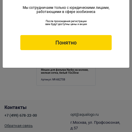
Мы сотрудничаем только с юридическими лицами,
работающими в сфере зообизнеса
Аналогичные товары
После прохождения регистрации
вам будут доступны цены и акции
Понятно
Мешок для фильтра Naribo на молнии,
мелкая сетка, белый 15х20см
Артикул:
NR-662708
Контакты
opt@aqualogo.ru
+7 (499) 678-22-00
г.Москва, ул. Профсоюзная,
Обратная связь
д.57