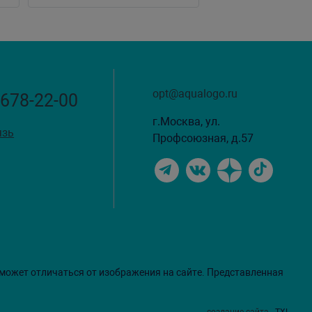
opt@aqualogo.ru
 678-22-00
г.Москва, ул.
язь
Профсоюзная, д.57
 может отличаться от изображения на сайте. Представленная
создание сайта
- TXL