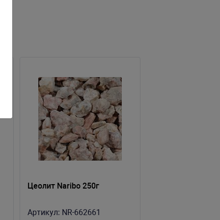
Цеолит Naribo 250г
Артикул:
NR-662661