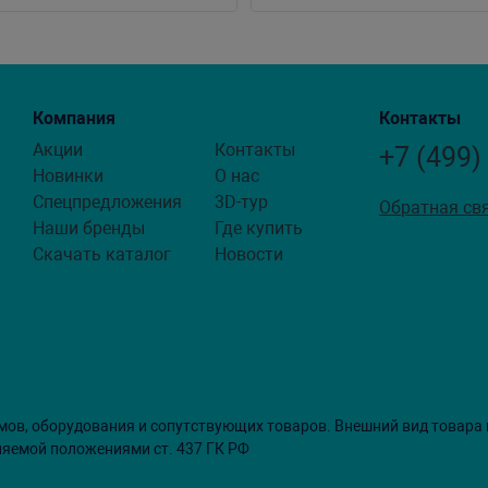
Компания
Контакты
Акции
Контакты
+7 (499)
Новинки
О нас
Спецпредложения
3D-тур
Обратная св
Наши бренды
Где купить
Скачать каталог
Новости
мов, оборудования и сопутствующих товаров. Внешний вид товара
ляемой положениями ст. 437 ГК РФ