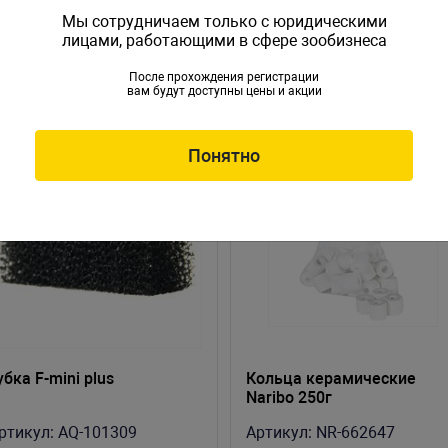
Мы сотрудничаем только с юридическими
лицами, работающими в сфере зообизнеса
После прохождения регистрации
вам будут доступны цены и акции
Понятно
убка F-mini plus
Кольца керамические
Naribo 250г
ртикул:
AQ-101309
Артикул:
NR-662647