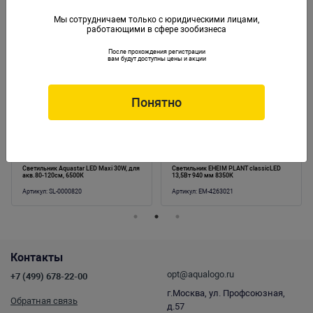
Мы сотрудничаем только с юридическими лицами,
работающими в сфере зообизнеса
Аналогичные товары
После прохождения регистрации
вам будут доступны цены и акции
Понятно
Светильник Aquastar LED Maxi 30W, для
Светильник EHEIM PLANT classicLED
акв.80-120см, 6500К
13,5Вт 940 мм 8350К
Артикул:
SL-0000820
Артикул:
EM-4263021
Контакты
opt@aqualogo.ru
+7 (499) 678-22-00
г.Москва, ул. Профсоюзная,
Обратная связь
д.57