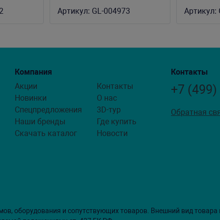
г)
размеров (уп-20 кг)
размеров 
2
Артикул:
GL-004973
Артикул:
Компания
Контакты
Акции
Контакты
+7 (499)
Новинки
О нас
Спецпредложения
3D-тур
Обратная св
Наши бренды
Где купить
Скачать каталог
Новости
мов, оборудования и сопутствующих товаров. Внешний вид товара