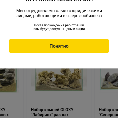
Мы сотрудничаем только с юридическими
лицами, работающими в сфере зообизнеса
После прохождения регистрации
вам будут доступны цены и акции
Понятно
OXY
Набор камней GLOXY
Набор ка
зных
"Лабиринт" разных
"Северно