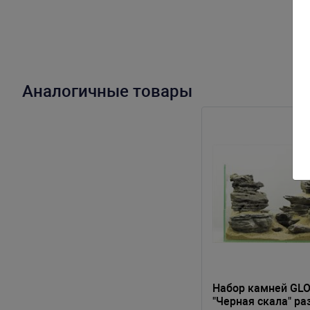
Аналогичные товары
Набор камней GL
"Черная скала" ра