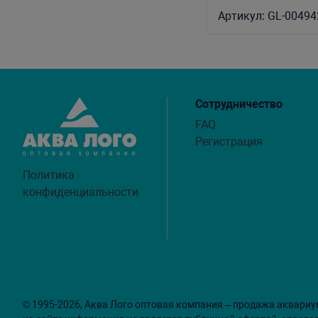
размеров (уп-20 к
Артикул:
GL-00494
Сотрудничество
FAQ
Регистрация
Политика
конфиденциальности
© 1995-2026, Аква Лого оптовая компания – продажа аквариу