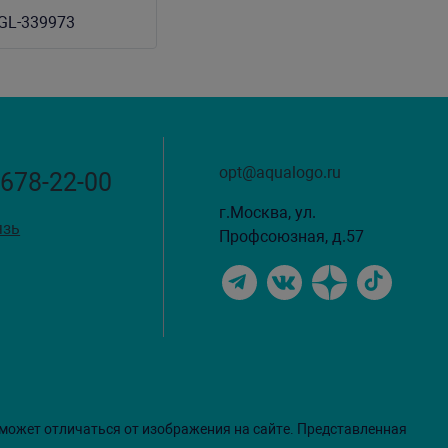
(уп-20 кг)
GL-339973
opt@aqualogo.ru
 678-22-00
г.Москва, ул.
язь
Профсоюзная, д.57
 может отличаться от изображения на сайте. Представленная