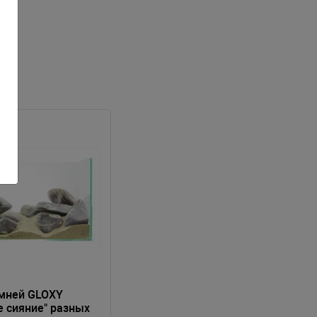
мней GLOXY
е сияние" разных