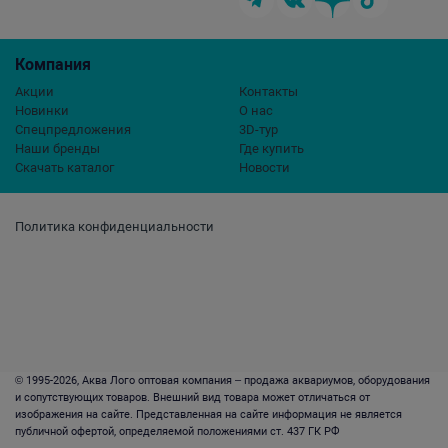
Компания
Акции
Контакты
Новинки
О нас
Спецпредложения
3D-тур
Наши бренды
Где купить
Скачать каталог
Новости
Политика конфиденциальности
© 1995-2026, Аква Лого оптовая компания – продажа аквариумов, оборудования
и сопутствующих товаров. Внешний вид товара может отличаться от
изображения на сайте. Представленная на сайте информация не является
публичной офертой, определяемой положениями ст. 437 ГК РФ