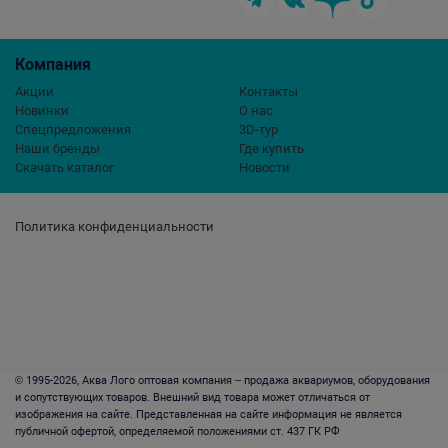
Компания
Акции
Контакты
Новинки
О нас
Спецпредложения
3D-тур
Наши бренды
Где купить
Скачать каталог
Новости
Политика конфиденциальности
© 1995-2026, Аква Лого оптовая компания – продажа аквариумов, оборудования
и сопутствующих товаров. Внешний вид товара может отличаться от
изображения на сайте. Представленная на сайте информация не является
публичной офертой, определяемой положениями ст. 437 ГК РФ