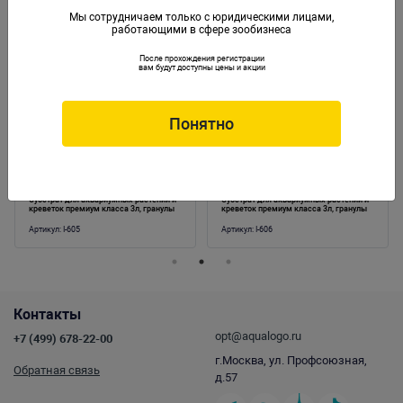
Мы сотрудничаем только с юридическими лицами,
работающими в сфере зообизнеса
Аналогичные товары
После прохождения регистрации
вам будут доступны цены и акции
Понятно
Субстрат для аквариумных растений и
Субстрат для аквариумных растений и
креветок премиум класса 3л, гранулы
креветок премиум класса 3л, гранулы
1,5-3,5мм
3,5мм
Артикул:
I-605
Артикул:
I-606
Контакты
opt@aqualogo.ru
+7 (499) 678-22-00
г.Москва, ул. Профсоюзная,
Обратная связь
д.57