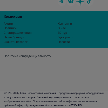
Компания
Акции
Контакты
Новинки
О нас
Спецпредложения
3D-тур
Наши бренды
Где купить
Скачать каталог
Новости
Политика конфиденциальности
© 1995-2026, Аква Лого оптовая компания – продажа аквариумов, оборудования
и сопутствующих товаров. Внешний вид товара может отличаться от
изображения на сайте. Представленная на сайте информация не является
публичной офертой, определяемой положениями ст. 437 ГК РФ