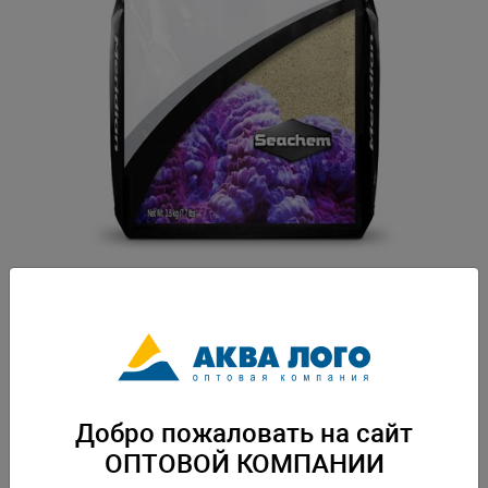
Артикул: SCH-3403
Meridian ™ - это высококачественный арагонитовый субстрат для
морских аквариумов. Его фракция (0,25-0,50мм) идеально подходит для
обитателей рифа, а его химический состав поможет стабилизировать
кальций и щелочность, предотвращая при этом значительное
колебание уровня pH. Фракция 0,25-0,5мм. Вес: 3,6 кг. Упаковка: по 4 шт
Добро пожаловать на сайт
ОПТОВОЙ КОМПАНИИ
Скачать каталог