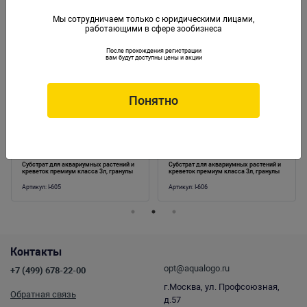
Мы сотрудничаем только с юридическими лицами,
работающими в сфере зообизнеса
Аналогичные товары
После прохождения регистрации
вам будут доступны цены и акции
Понятно
Субстрат для аквариумных растений и
Субстрат для аквариумных растений и
креветок премиум класса 3л, гранулы
креветок премиум класса 3л, гранулы
1,5-3,5мм
3,5мм
Артикул:
I-605
Артикул:
I-606
Контакты
opt@aqualogo.ru
+7 (499) 678-22-00
г.Москва, ул. Профсоюзная,
Обратная связь
д.57