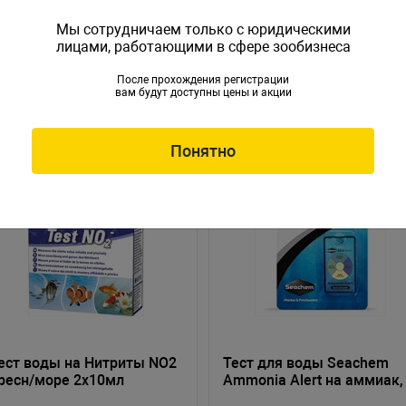
Мы сотрудничаем только с юридическими
лицами, работающими в сфере зообизнеса
После прохождения регистрации
вам будут доступны цены и акции
Понятно
ест воды на Нитриты NO2
Тест для воды Seachem
ресн/море 2х10мл
Ammonia Alert на аммиак,
пролонгированного