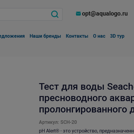
opt@aqualogo.ru
едложения
Наши бренды
Контакты
О нас
3D тур
Тест для воды Seach
пресноводного аквар
пролонгированного д
Артикул: SCH-20
pH Alert® - это устройство, предназначе