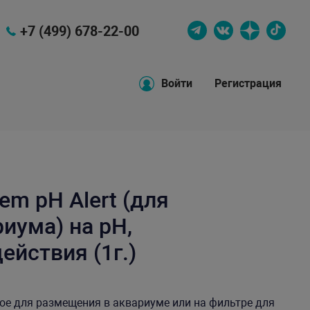
+7 (499) 678-22-00
Войти
Регистрация
em pH Alert (для
иума) на pH,
ействия (1г.)
нное для размещения в аквариуме или на фильтре для