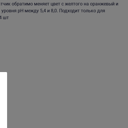
тчик обратимо меняет цвет с желтого на оранжевый и
уровня pH между 5,4 и 8,0. Подходит только для
24 шт