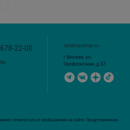
opt@aqualogo.ru
 678-22-00
г.Москва, ул.
язь
Профсоюзная, д.57
 может отличаться от изображения на сайте. Представленная