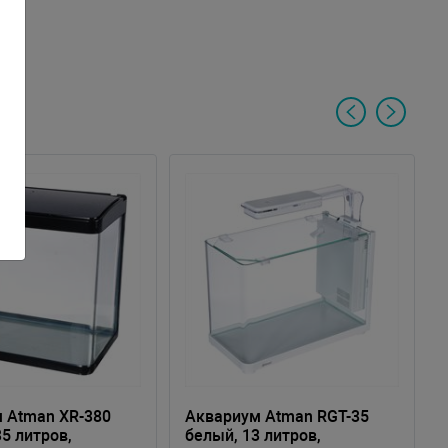
 Atman XR-380
Аквариум Atman RGT-35
5 литров,
белый, 13 литров,