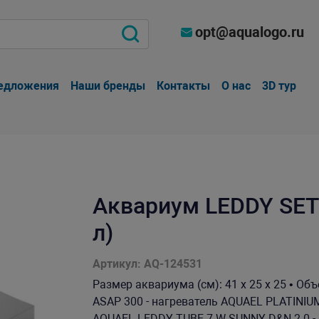
opt@aqualogo.ru
едложения
Наши бренды
Контакты
О нас
3D тур
Аквариум LEDDY SET 
л)
Артикул: AQ-124531
Размер аквариума (см): 41 x 25 x 25 • Об
ASAP 300 - нагреватель AQUAEL PLATINIU
AQUAEL LEDDY TUBE 7 W SUNNY D&N 2.0 - 1 