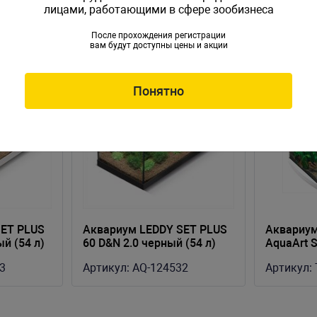
лицами, работающими в сфере зообизнеса
После прохождения регистрации
вам будут доступны цены и акции
Понятно
SET PLUS
Аквариум LEDDY SET PLUS
Аквариум
ый (54 л)
60 D&N 2.0 черный (54 л)
AquaArt S
Line бел
3
Артикул:
AQ-124532
Артикул:
38,5х28х