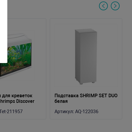
 для креветок
Подставка SHRIMP SET DUO
hrimps Discover
белая
ый 20л
Tet-211957
Артикул:
AQ-122036
34см