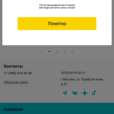
После прохождения регистрации
вам будут доступны цены и акции
Понятно
Наполнитель Seachem Matrix для
Кольцо уплотнительное для фильтров
рюкзачного фильтра Seachem Tidal 35
FLUVAL
104/204,105/205,106/206,107/207
Артикул:
SCH-6583
Артикул:
A-20038
Контакты
opt@aqualogo.ru
+7 (499) 678-22-00
г.Москва, ул. Профсоюзная,
Обратная связь
д.57
Компания