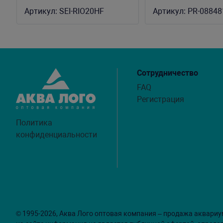
MARINE серия ST
Артикул:
SEI-RIO20HF
Артикул:
PR-08848
13000л/ч, 20Вт
Сотрудничество
FAQ
Регистрация
Политика
конфиденциальности
© 1995-2026, Аква Лого оптовая компания – продажа аквариу