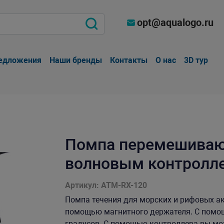
opt@aqualogo.ru
едложения
Наши бренды
Контакты
О нас
3D тур
Помпа перемешиваю
волновым контролле
Артикул: ATM-RX-120
Помпа течения для морских и рифовых а
помощью магнитного держателя. С помо
градусов. С помощью контроллера вы мож