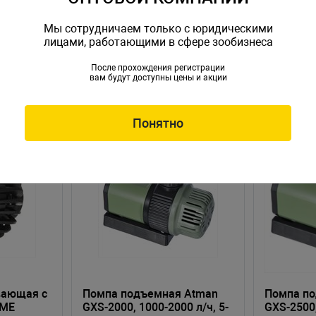
Мы сотрудничаем только с юридическими
лицами, работающими в сфере зообизнеса
После прохождения регистрации
вам будут доступны цены и акции
Понятно
НОВИНКА
НОВИНКА
вающая c
Помпа подъемная Atman
Помпа п
IME
GXS-2000, 1000-2000 л/ч, 5-
GXS-2500,