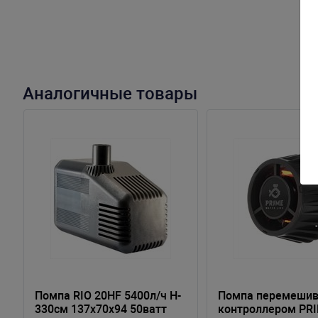
Аналогичные товары
Помпа RIO 20HF 5400л/ч H-
Помпа перемеши
330см 137х70х94 50ватт
контроллером PR