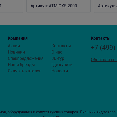
REAMO,
13W, подъем до 3 м
18W, под
1
Артикул:
ATM-GXS-2000
Артикул:
Компания
Контакты
Акции
Контакты
+7 (499)
Новинки
О нас
Спецпредложения
3D-тур
Обратная св
Наши бренды
Где купить
Скачать каталог
Новости
мов, оборудования и сопутствующих товаров. Внешний вид товара