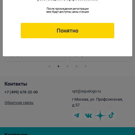
После прохождения регистрации
вам будут доступны цены и акции
Понятно
Декорация Prime "Домик в дереве"
Декорация пластиковая PRIME "Колесо
12,5х11,5х12,5см
обозрения" 9.7х9х12см
Артикул:
PR-086357
Артикул:
PR-DG206
Контакты
opt@aqualogo.ru
+7 (499) 678-22-00
г.Москва, ул. Профсоюзная,
Обратная связь
д.57
Компания