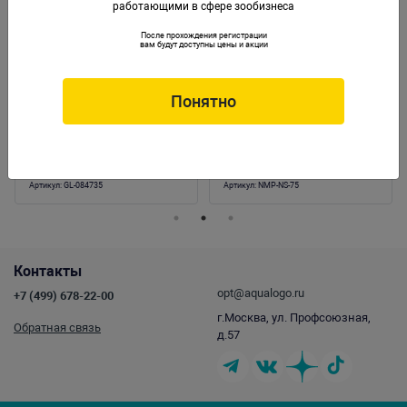
работающими в сфере зообизнеса
После прохождения регистрации
вам будут доступны цены и акции
Понятно
Декорация GLOXY Яйца динозавра L
Влажная камера для рептилий и
(черная) 20х14х16 см
амфибий средняя, 15х9х8см
Артикул:
GL-084735
Артикул:
NMP-NS-75
Контакты
opt@aqualogo.ru
+7 (499) 678-22-00
г.Москва, ул. Профсоюзная,
Обратная связь
д.57