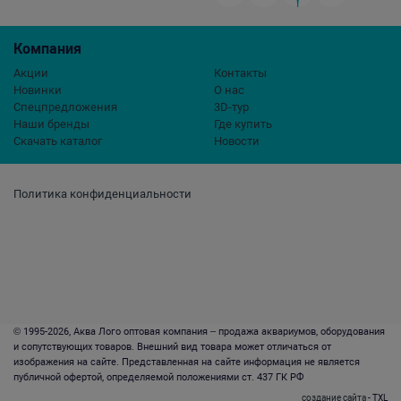
Компания
Акции
Контакты
Новинки
О нас
Спецпредложения
3D-тур
Наши бренды
Где купить
Скачать каталог
Новости
Политика конфиденциальности
© 1995-2026, Аква Лого оптовая компания – продажа аквариумов, оборудования
и сопутствующих товаров. Внешний вид товара может отличаться от
изображения на сайте. Представленная на сайте информация не является
публичной офертой, определяемой положениями ст. 437 ГК РФ
создание сайта
- TXL