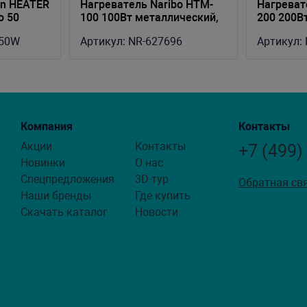
an HEATER
Нагреватель Naribo HTM-
Нагреват
о 50
100 100Вт металлический,
200 200В
34C
для аквариума 70-120л
для аква
-50W
Артикул:
NR-627696
Артикул:
Компания
Контакты
Акции
Контакты
+7 (499)
Новинки
О нас
Спецпредложения
3D-тур
Обратная св
Наши бренды
Где купить
Скачать каталог
Новости