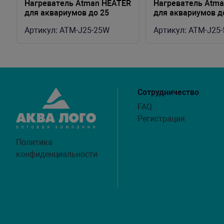
Нагреватель Atman HEATER
Нагреватель Atm
о
для аквариумов до 25
для аквариумов д
литров, 25W t=18-34C
литров, 50W t=18-
Артикул:
ATM-J25-25W
Артикул:
ATM-J25
Сотрудничество
FAQ
Регистрация
Политика
конфиденциальности