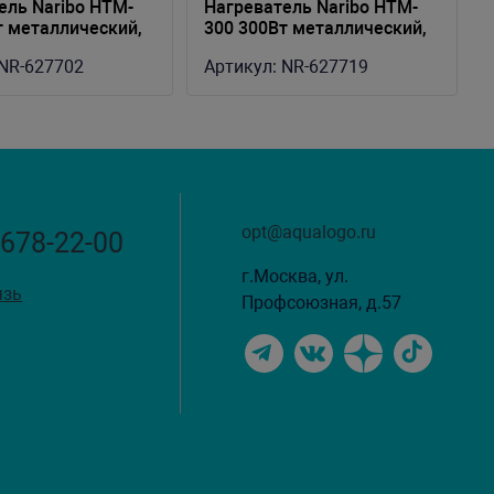
ель Naribo HTM-
Нагреватель Naribo HTM-
т металлический,
300 300Вт металлический,
риума 130-230л
для аквариума 240-340л
NR-627702
Артикул:
NR-627719
opt@aqualogo.ru
 678-22-00
г.Москва, ул.
язь
Профсоюзная, д.57