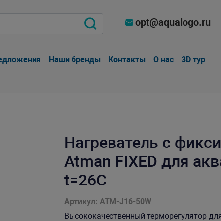
opt@aqualogo.ru
едложения
Наши бренды
Контакты
О нас
3D тур
Нагреватель c фикс
Atman FIXED для акв
t=26C
Артикул: ATM-J16-50W
Высококачественный терморегулятор для