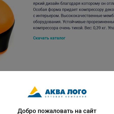
яркий дизайн благодаря которому он отл
Особая форма придает компрессору деко
с интерьером. Высококачественные мем
оборудования. Устойчивые прорезиненны
компрессора очень тихой. Вес: 0,39 кг. Уп
Скачать каталог
Добро пожаловать на сайт