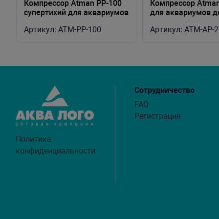
Компрессор Atman PP-100
Компрессор Atman
супертихий для аквариумов
для аквариумов д
до 100 литров, 100 л/ч,
литров, 150 л/ч,
Артикул:
ATM-PP-100
Артикул:
ATM-AP-
нерегулируемый
регулируемый
Сотрудничество
FAQ
Регистрация
Политика
конфиденциальности