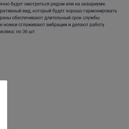
ично будет смотреться рядом или на аквариуме.
ративный вид, который будет хорошо гармонировать
браны обеспечивают длительный срок службы
е ножки сглаживают вибрации и делают работу
аковка: по 36 шт