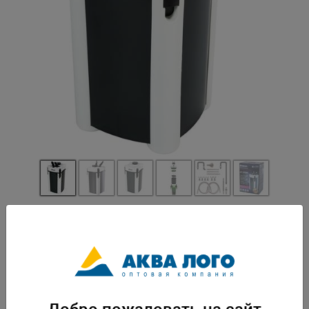
Артикул: ATM-AT-3338S
Удобный внешний фильтр для пресноводных и морских аквариумов.
Прост в установке и удобен в обслуживании. В комплекте вы найдете
фильтрующие материалы, трубки забора и выброса воды, комплект
шлангов и присосок для крепления трубок. Фильтр оснащен адаптером,
с помощью которого вы можете регулировать скорость потока воды и