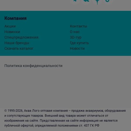
Компания
Акции
Контакты
Новинки
О нас
Спецпредложения
3D-тур
Наши бренды
Где купить
Скачать каталог
Новости
Политика конфиденциальности
© 1995-2026, Аква Лого оптовая компания – продажа аквариумов, оборудования
и сопутствующих товаров. Внешний вид товара может отличаться от
изображения на сайте. Представленная на сайте информация не является
публичной офертой, определяемой положениями ст. 437 ГК РФ