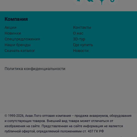
Компания
Акции
Контакты
Новинки
О нас
Спецпредложения
3D-тур
Наши бренды
Где купить
Скачать каталог
Новости
Политика конфиденциальности
© 1995-2026, Аква Лого оптовая компания – продажа аквариумов, оборудования
и сопутствующих товаров. Внешний вид товара может отличаться от
изображения на сайте. Представленная на сайте информация не является
публичной офертой, определяемой положениями ст. 437 ГК РФ