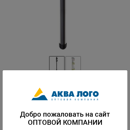
Артикул: AQ-121220
Объем аквариума : 180 - 250 л• Стеклянный обогреватель с
термостатом • Диапазон температур от 20 ° до 33 °• Длина
обогревателя: 36 см• Для пресноводных, морских аквариумов •
Гарантия: 2 года. Вес: 0,275 кг. Упаковка: по 24 шт
Добро пожаловать на сайт
Скачать каталог
ОПТОВОЙ КОМПАНИИ