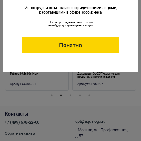
Мы сотрудничаем только с юридическими лицами,
работающими в сфере зообизнеса
Аналогичные товары
После прохождения регистрации
вам будут доступны цены и акции
Понятно
Гейзер 19,5x10x14см
Декорация GLOXY Укрытие для
креветок, 3 трубки 7х5х5 см
Артикул:
GG-809701
Артикул:
GL-953227
Контакты
opt@aqualogo.ru
+7 (499) 678-22-00
г.Москва, ул. Профсоюзная,
Обратная связь
д.57