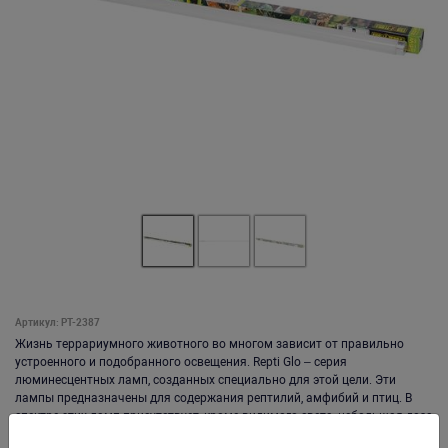
Артикул: PT-2387
Жизнь террариумного животного во многом зависит от правильно
устроенного и подобранного освещения. Repti Glo – серия
люминесцентных ламп, созданных специально для этой цели. Эти
лампы предназначены для содержания рептилий, амфибий и птиц. В
спектре этих ламп присутствует, кроме видимого света, небольшая доза
ультрафиолета. Волновая энергия под воздействием УФ, преобразует