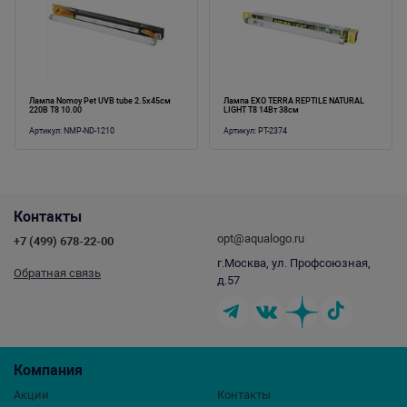
Лампа Nomoy Pet UVB tube 2.5х45см
Лампа EXO TERRA REPTILE NATURAL
220В T8 10.00
LIGHT Т8 14Вт 38см
Артикул:
NMP-ND-1210
Артикул:
PT-2374
Контакты
opt@aqualogo.ru
+7 (499) 678-22-00
г.Москва, ул. Профсоюзная,
Обратная связь
д.57
Компания
Акции
Контакты