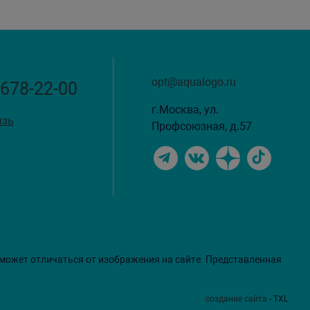
opt@aqualogo.ru
 678-22-00
г.Москва, ул.
язь
Профсоюзная, д.57
 может отличаться от изображения на сайте. Представленная
создание сайта
- TXL