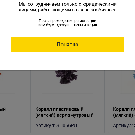
Мы сотрудничаем только с юридическими
лицами, работающими в сфере зообизнеса
После прохождения регистрации
вам будут доступны цены и акции
Понятно
вый
Коралл пластиковый
Коралл п
(мягкий) перламутровый
(мягкий)
R)
8х8х6.5см (SH066PU)
(SH066B)
Артикул:
SH066PU
Артикул: