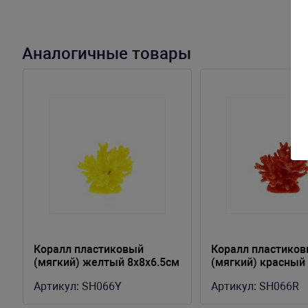
Аналогичные товары
Коралл пластиковый
Коралл пластико
(мягкий) желтый 8x8x6.5см
(мягкий) красный
(SH066Y)
8x8x6.5см (SH066
Артикул:
SH066Y
Артикул:
SH066R