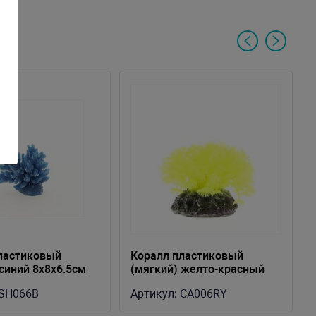
ластиковый
Коралл пластиковый
 синий 8x8x6.5см
(мягкий) желто-красный
10х10х10см (CA006RY)
SH066B
Артикул:
CA006RY