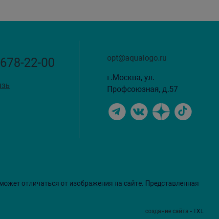
opt@aqualogo.ru
 678-22-00
г.Москва, ул.
язь
Профсоюзная, д.57
 может отличаться от изображения на сайте. Представленная
создание сайта
- TXL