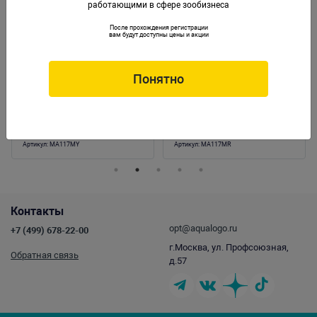
работающими в сфере зообизнеса
После прохождения регистрации
вам будут доступны цены и акции
Понятно
Коралл пластиковый (мягкий) желтый
Коралл пластиковый (мягкий) красный
17х9х13см (MA117MY)
17х9х13см (MA117MR)
Артикул:
MA117MY
Артикул:
MA117MR
Контакты
opt@aqualogo.ru
+7 (499) 678-22-00
г.Москва, ул. Профсоюзная,
Обратная связь
д.57