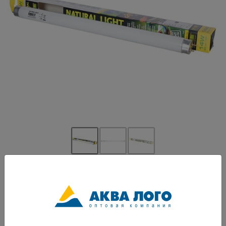
Артикул: PT-2374
Лампа для террариума с полным спектром. Идеальный спектр для всех
рептилий и амфибий. Стимулирует рост растений. Высокий уровень
видимого света. Излучение ультрафиолета А стимулирует аппетит,
активность и брачное поведение животных. Высокий коэффициентом