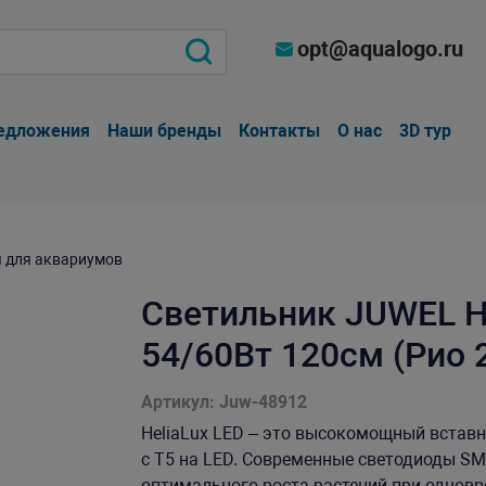
opt@aqualogo.ru
едложения
Наши бренды
Контакты
О нас
3D тур
 для аквариумов
Светильник JUWEL He
54/60Вт 120см (Рио 2
Артикул: Juw-48912
HeliaLux LED – это высокомощный вставн
с T5 на LED. Современные светодиоды S
оптимального роста растений при одновр