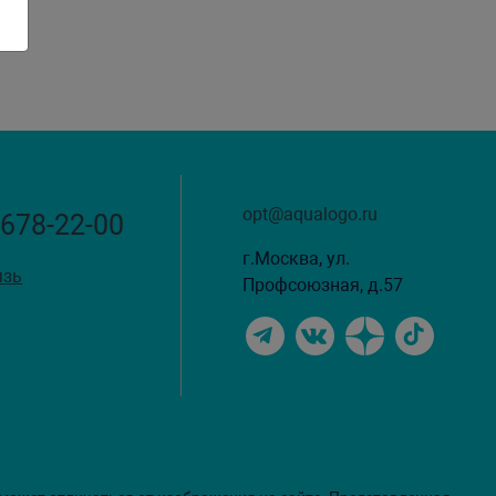
opt@aqualogo.ru
 678-22-00
г.Москва, ул.
язь
Профсоюзная, д.57