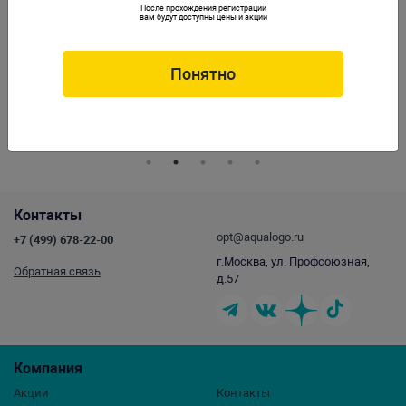
После прохождения регистрации
вам будут доступны цены и акции
Понятно
Гипер Колонна 11,5x11x34см
Декорация GLOXY Скала L 15х8х14.5
см
Артикул:
GG-809824
Артикул:
GL-953296
Контакты
opt@aqualogo.ru
+7 (499) 678-22-00
г.Москва, ул. Профсоюзная,
Обратная связь
д.57
Компания
Акции
Контакты