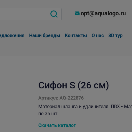
opt@aqualogo.ru
едложения
Наши бренды
Контакты
О нас
3D тур
Сифон S (26 см)
Артикул: AQ-222876
Материал шланга и удлинителя: ПВХ • Мат
по 36 шт
Скачать каталог