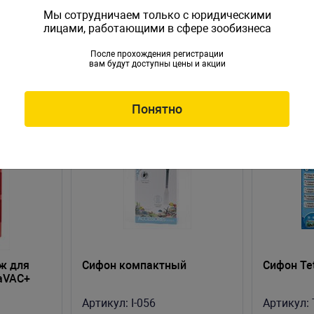
Мы сотрудничаем только с юридическими
лицами, работающими в сфере зообизнеса
После прохождения регистрации
вам будут доступны цены и акции
Понятно
ж для
Сифон компактный
Сифон Te
uaVAC+
Артикул:
I-056
Артикул: