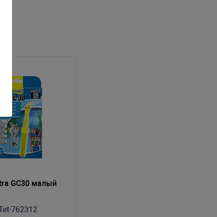
tra GC30 малый
Tet-762312