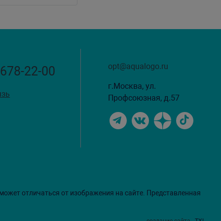
opt@aqualogo.ru
 678-22-00
г.Москва, ул.
язь
Профсоюзная, д.57
 может отличаться от изображения на сайте. Представленная
создание сайта
- TXL