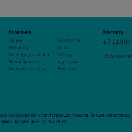
Компания
Контакты
Акции
Контакты
+7 (499)
Новинки
О нас
Спецпредложения
3D-тур
Обратная св
Наши бренды
Где купить
Скачать каталог
Новости
мов, оборудования и сопутствующих товаров. Внешний вид товара
ляемой положениями ст. 437 ГК РФ