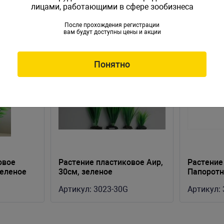
лицами, работающими в сфере зообизнеса
После прохождения регистрации
вам будут доступны цены и акции
Понятно
овое
Растение пластиковое Аир,
Растение
зеленое
30см, зеленое
Папоротн
Артикул:
3023-30G
Артикул: