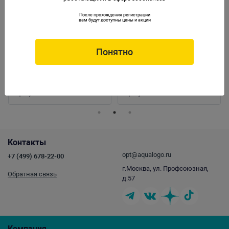
После прохождения регистрации
вам будут доступны цены и акции
Понятно
Растение пластиковое Людвигия 30см
Растение пластиковое Монетница 30см
красно-зеленое
зеленое
Артикул:
3001-30RG
Артикул:
3004-30G
Контакты
opt@aqualogo.ru
+7 (499) 678-22-00
г.Москва, ул. Профсоюзная,
Обратная связь
д.57
Компания