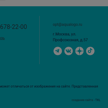
opt@aqualogo.ru
 678-22-00
г.Москва, ул.
язь
Профсоюзная, д.57
 может отличаться от изображения на сайте. Представленная
создание сайта
- TXL