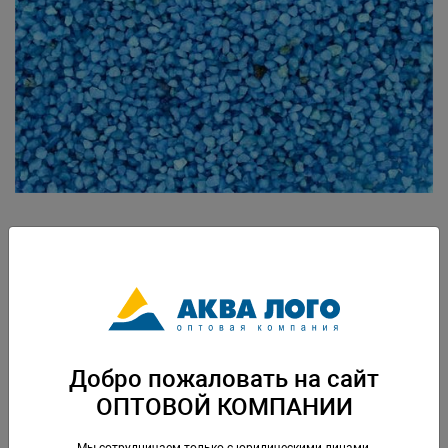
Артикул: PR-003665
Грунт природный натуральный , окрашенный. Нейтральный. Безопасен
для водных и наземных живых организмов. Применяется в
аквариумистике, террариумистике, флористике. Перед использованием
рекомендуется ополоснуть водой. Готов к применению. Вес: 1 кг.
Упаковка: по 30 шт
Добро пожаловать на сайт
Скачать каталог
ОПТОВОЙ КОМПАНИИ
Мы сотрудничаем только с юридическими лицами,