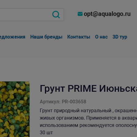
opt@aqualogo.ru
едложения
Наши бренды
Контакты
О нас
3D тур
Грунт PRIME Июньск
Артикул: PR-003658
Грунт природный натуральный , окрашен
живых организмов. Применяется в аквари
использованием рекомендуется ополоснуть
30 шт