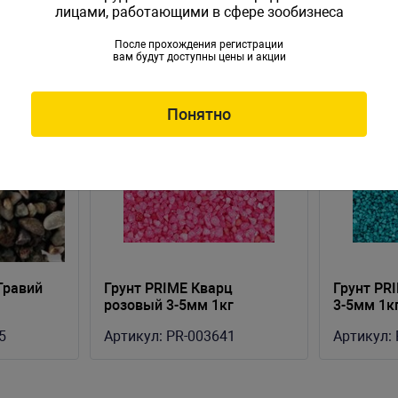
лицами, работающими в сфере зообизнеса
После прохождения регистрации
вам будут доступны цены и акции
Понятно
Гравий
Грунт PRIME Кварц
Грунт PR
розовый 3-5мм 1кг
3-5мм 1к
5
Артикул:
PR-003641
Артикул: