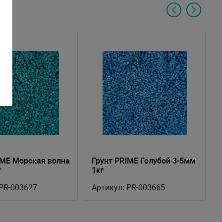
IME Морская волна
Грунт PRIME Голубой 3-5мм
г
1кг
PR-003627
Артикул:
PR-003665