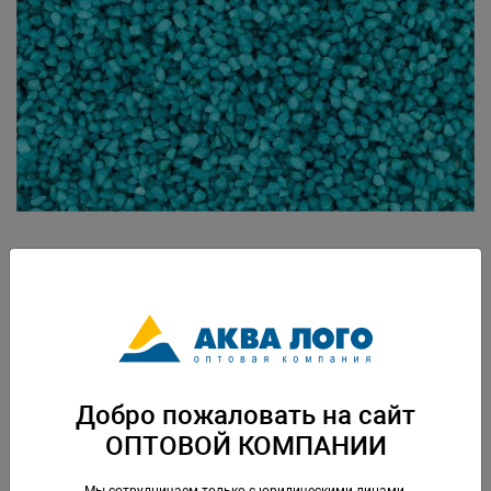
Артикул: PR-003627
Грунт природный натуральный , окрашенный. Нейтральный. Безопасен
для водных и наземных живых организмов. Применяется в
аквариумистике, террариумистике, флористике. Перед использованием
рекомендуется ополоснуть водой. Готов к применению. Вес: 1 кг.
Упаковка: по 30 шт
Добро пожаловать на сайт
Скачать каталог
ОПТОВОЙ КОМПАНИИ
Мы сотрудничаем только с юридическими лицами,