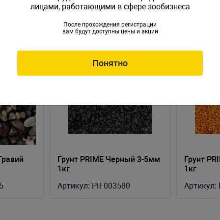
лицами, работающими в сфере зообизнеса
После прохождения регистрации
вам будут доступны цены и акции
Понятно
Гравий
Грунт PRIME Черный 3-5мм
Грунт PR
1кг
1кг
5
Артикул:
PR-003580
Артикул: