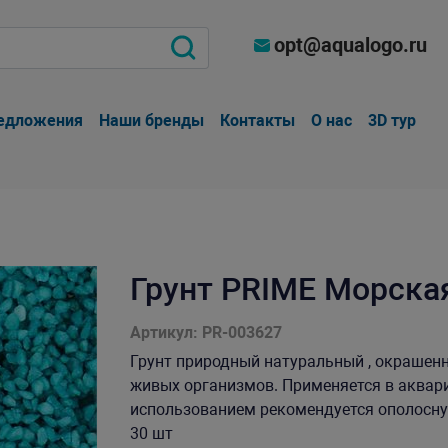
opt@aqualogo.ru
едложения
Наши бренды
Контакты
О нас
3D тур
Грунт PRIME Морская
Артикул: PR-003627
Грунт природный натуральный , окрашен
живых организмов. Применяется в аквари
использованием рекомендуется ополоснуть
30 шт