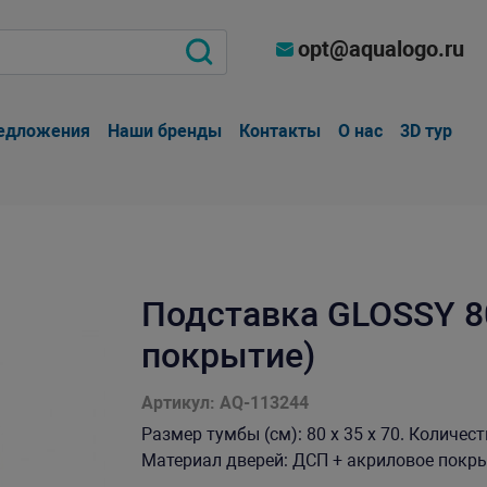
opt@aqualogo.ru
едложения
Наши бренды
Контакты
О нас
3D тур
Подставка GLOSSY 80
покрытие)
Артикул: AQ-113244
Размер тумбы (см): 80 х 35 х 70. Количес
Материал дверей: ДСП + акриловое покрыти