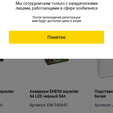
Мы сотрудничаем только с юридическими
лицами, работающими в сфере зообизнеса
После прохождения регистрации
вам будут доступны цены и акции
Понятно
quastar
Аквариум EHEIM aquastar
Пoдставк
54 LED черный 54л
белая
63x33x36см
46
Артикул:
EM-340645
Артикул: