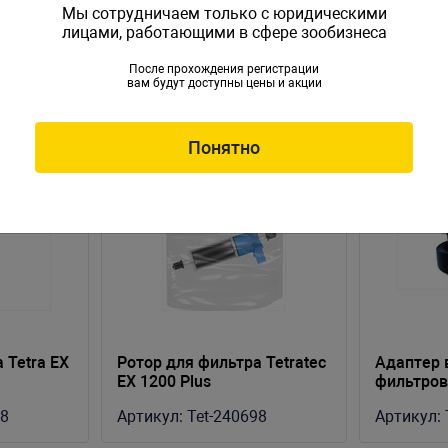
Мы сотрудничаем только с юридическими
лицами, работающими в сфере зообизнеса
После прохождения регистрации
вам будут доступны цены и акции
Понятно
 Tetra EX
Ротор для фильтра Tetratec
Адаптер 
EX 1200 Plus
фильтров
(New-2 le
58
Артикул:
Tet-240698
Артикул: