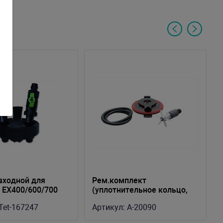
входной для
Рем.комплект
 EX400/600/700
(уплотнительное кольцо,
vel)
ротор, крышка ротора) для
Tet-167247
Артикул:
A-20090
фильтра Fluval 106