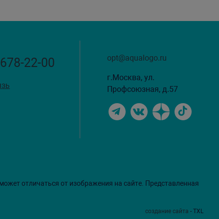
opt@aqualogo.ru
 678-22-00
г.Москва, ул.
язь
Профсоюзная, д.57
 может отличаться от изображения на сайте. Представленная
создание сайта
- TXL