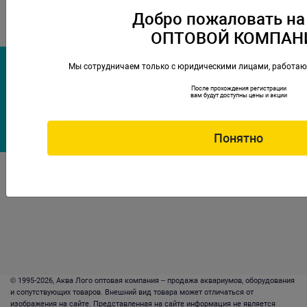
Добро пожаловать на
ОПТОВОЙ КОМПАН
Компания
Мы сотрудничаем только с юридическими лицами, работаю
Акции
Контакты
После прохождения регистрации
Новинки
О нас
вам будут доступны цены и акции
Спецпредложения
3D-тур
Наши бренды
Где купить
Скачать каталог
Новости
Понятно
Политика конфиденциальности
© 1995-2026, Аква Лого оптовая компания – продажа аквариумов, оборудования
и сопутствующих товаров. Внешний вид товара может отличаться от
изображения на сайте. Представленная на сайте информация не является