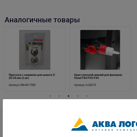
Аналогичные товары
Кран спускной нижний для фильтров
Патрубок заборный для фильтра
Fluval FX4/FX5/FX6
Dennerle Scaper's Flow (комплект из 2-х
деталей)
Артикул:
A-20219
Артикул:
Den-5795
Контакты
opt@aqualogo.ru
+7 (499) 678-22-00
г.Москва, ул. Профсоюзная,
Обратная связь
д.57