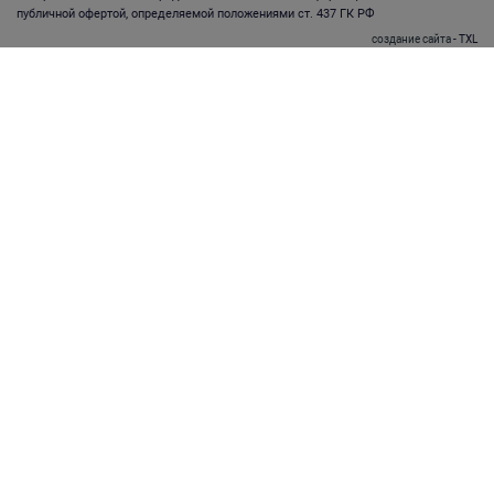
публичной офертой, определяемой положениями ст. 437 ГК РФ
создание сайта
- TXL