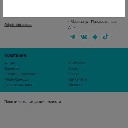
Контакты
opt@aqualogo.ru
+7 (499) 678-22-00
г.Москва, ул. Профсоюзная,
Обратная связь
д.57
Компания
Акции
Контакты
Новинки
О нас
Спецпредложения
3D-тур
Наши бренды
Где купить
Скачать каталог
Новости
Политика конфиденциальности