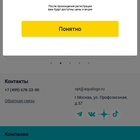
После прохождения регистрации
вам будут доступны цены и акции
Понятно
Ротор с осью для фильтра ATMAN AT-
Изогнутые ножницы Fluval Plant 25см
3339S
Артикул:
ATM-400375
Артикул:
14481
Контакты
opt@aqualogo.ru
+7 (499) 678-22-00
г.Москва, ул. Профсоюзная,
Обратная связь
д.57
Компания