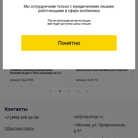
Мы сотрудничаем только с юридическими лицами,
работающими в сфере зообизнеса
Аналогичные товары
После прохождения регистрации
вам будут доступны цены и акции
Понятно
Патрубок заборный для фильтра
Крыльчатка пластиковая для Fluval 406
Dennerle Scaper's Flow (комплект из 2-х
деталей)
Артикул:
Den-5795
Артикул:
A-20173
Контакты
opt@aqualogo.ru
+7 (499) 678-22-00
г.Москва, ул. Профсоюзная,
Обратная связь
д.57