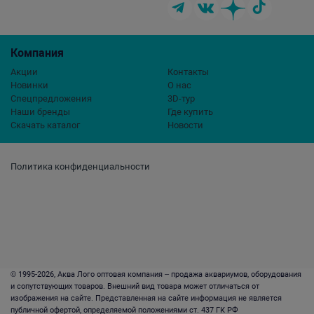
Компания
Акции
Контакты
Новинки
О нас
Спецпредложения
3D-тур
Наши бренды
Где купить
Скачать каталог
Новости
Политика конфиденциальности
© 1995-2026, Аква Лого оптовая компания – продажа аквариумов, оборудования
и сопутствующих товаров. Внешний вид товара может отличаться от
изображения на сайте. Представленная на сайте информация не является
публичной офертой, определяемой положениями ст. 437 ГК РФ