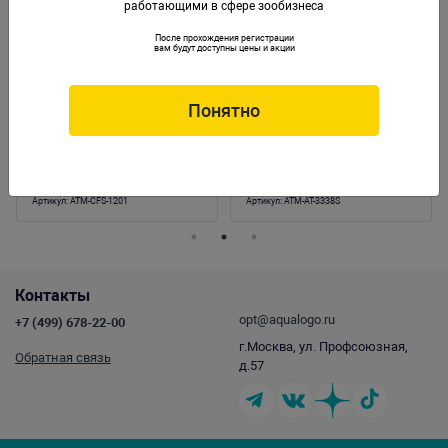
работающими в сфере зообизнеса
НОВИНКА
После прохождения регистрации
вам будут доступны цены и акции
Понятно
Фильтр внешний ATMAN CFS-1201 для
Фильтр внешний ATMAN AT-3338S для
аквариумов до 400 литров, 1400 л/ч,
аквариума до 400 литров, 1500 л/ч, 18W
18W
Артикул:
ATM-CFS-1201
Артикул:
ATM-AT-3338S
Контакты
opt@aqualogo.ru
+7 (499) 678-22-00
г.Москва, ул. Профсоюзная,
Обратная связь
д.57