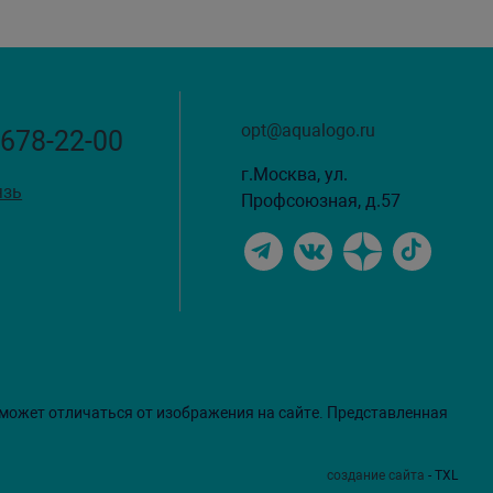
opt@aqualogo.ru
 678-22-00
г.Москва, ул.
язь
Профсоюзная, д.57
 может отличаться от изображения на сайте. Представленная
создание сайта
- TXL