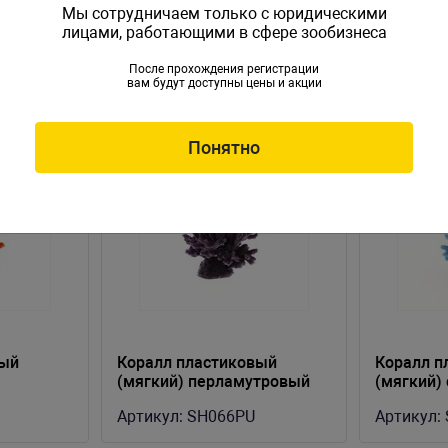
Мы сотрудничаем только с юридическими
лицами, работающими в сфере зообизнеса
После прохождения регистрации
вам будут доступны цены и акции
Понятно
вый
Коралл пластиковый
Коралл п
(мягкий) перламутровый
(мягкий)
R)
8х8х6.5см (SH066PU)
(SH066B)
Артикул:
SH066PU
Артикул: