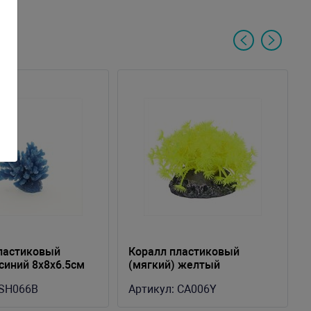
ластиковый
Коралл пластиковый
 синий 8x8x6.5см
(мягкий) желтый
10х10х10см (CA006Y)
SH066B
Артикул:
CA006Y