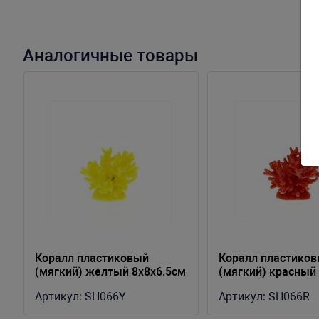
Аналогичные товары
Коралл пластиковый
Коралл пластико
(мягкий) желтый 8x8x6.5см
(мягкий) красный
(SH066Y)
8x8x6.5см (SH066
Артикул:
SH066Y
Артикул:
SH066R