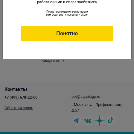
работающими в сфере зообизнеса
После прохождения регистрации
вам будут доступны цены и акции
Понятно
Коралл пластиковый (мягкий) желто-
красный 14х12х7см (SH011RY)
Артикул:
SH011RY
Контакты
opt@aqualogo.ru
+7 (499) 678-22-00
г.Москва, ул. Профсоюзная,
Обратная связь
д.57