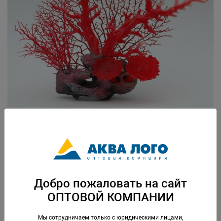
Артикул: SH9574B
Вес: 0,571 кг. Упаковка: по 1 шт
Добро пожаловать на сайт
Скачать каталог
ОПТОВОЙ КОМПАНИИ
Аналогичные товары
Мы сотрудничаем только с юридическими лицами,