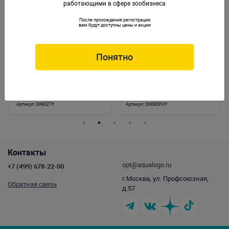
работающими в сфере зообизнеса
После прохождения регистрации
вам будут доступны цены и акции
Понятно
Коралл пластиковый (мягкий) желтый
Коралл пластиковый (мягкий) желто-
19x13x10,5см (SH9027Y)
фиолетовый 21х18х8,5см (SH080PUY)
Артикул:
SH9027Y
Артикул:
SH080PUY
Контакты
opt@aqualogo.ru
+7 (499) 678-22-00
г.Москва, ул. Профсоюзная,
Обратная связь
д.57