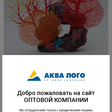
Артикул: SH9536R
Вес: 0,7 кг. Упаковка: по 1 шт
Добро пожаловать на сайт
Скачать каталог
ОПТОВОЙ КОМПАНИИ
Аналогичные товары
Мы сотрудничаем только с юридическими лицами,