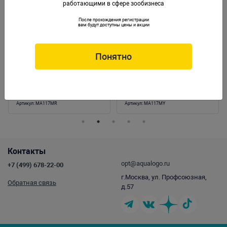
работающими в сфере зообизнеса
После прохождения регистрации
вам будут доступны цены и акции
Понятно
Коралл пластиковый (мягкий) красный
Коралл пластиковый (мягкий) желтый
17х9х13см (MA117MR)
17х9х13см (MA117MY)
Артикул:
MA117MR
Артикул:
MA117MY
Контакты
opt@aqualogo.ru
+7 (499) 678-22-00
г.Москва, ул. Профсоюзная,
Обратная связь
д.57