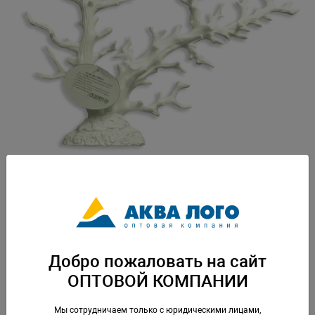
Артикул: SH9106SW
Вес: 0,308 кг. Упаковка: по 1 шт
Добро пожаловать на сайт
Скачать каталог
ОПТОВОЙ КОМПАНИИ
Аналогичные товары
Мы сотрудничаем только с юридическими лицами,