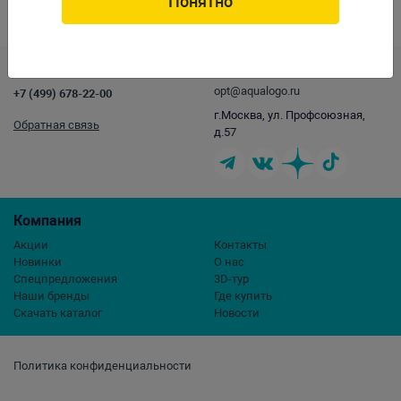
Понятно
корпуса является теплообменником. Вес: 13,74 кг. Упаковка: по 1 шт
Скачать каталог
Контакты
opt@aqualogo.ru
+7 (499) 678-22-00
г.Москва, ул. Профсоюзная,
Обратная связь
д.57
Компания
Акции
Контакты
Новинки
О нас
Спецпредложения
3D-тур
Наши бренды
Где купить
Скачать каталог
Новости
Политика конфиденциальности