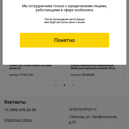
Мы сотрудничаем только с юридическими лицами,
работающими в сфере зообизнеса
Аналогичные товары
После прохождения регистрации
вам будут доступны цены и акции
Понятно
Шланг ПВХ PRIME синий 16х22мм,
Щипцы-манипулятор аквариумные
длина 3м
Naribo для кораллов и камней, 83см
Артикул:
PR-001258
Артикул:
NR-088658
Контакты
opt@aqualogo.ru
+7 (499) 678-22-00
г.Москва, ул. Профсоюзная,
Обратная связь
д.57