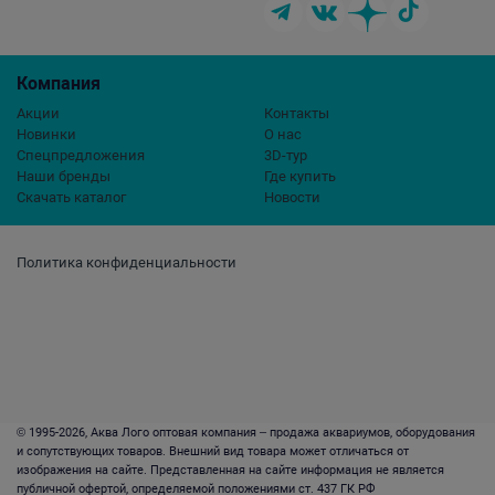
Компания
Акции
Контакты
Новинки
О нас
Спецпредложения
3D-тур
Наши бренды
Где купить
Скачать каталог
Новости
Политика конфиденциальности
© 1995-2026, Аква Лого оптовая компания – продажа аквариумов, оборудования
и сопутствующих товаров. Внешний вид товара может отличаться от
изображения на сайте. Представленная на сайте информация не является
публичной офертой, определяемой положениями ст. 437 ГК РФ